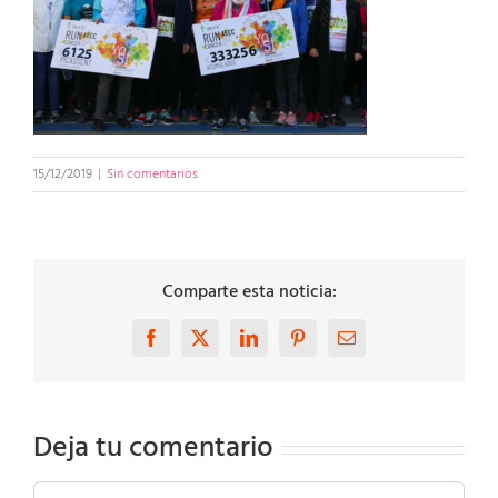
15/12/2019
|
Sin comentarios
Comparte esta noticia:
Facebook
X
LinkedIn
Pinterest
Correo
electrónico
Deja tu comentario
Comentar