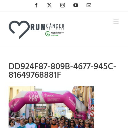
Saltar
Facebook
X
Instagram
YouTube
Correo
al
electrónico
contenido
DD924F87-809B-4677-945C-
81649768881F