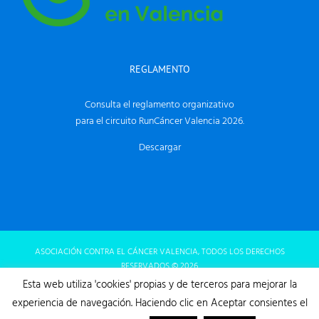
REGLAMENTO
Consulta el reglamento organizativo
para el circuito RunCáncer Valencia 2026.
Descargar
ASOCIACIÓN CONTRA EL CÁNCER VALENCIA, TODOS LOS DERECHOS
RESERVADOS ©
2026
AVISO LEGAL
|
POLÍTICA DE PRIVACIDAD
|
COOKIES
Esta web utiliza 'cookies' propias y de terceros para mejorar la
experiencia de navegación. Haciendo clic en Aceptar consientes el
Facebook
X
Instagram
YouTube
Correo